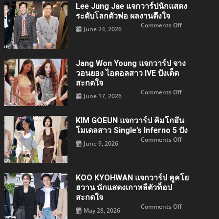
ร์
Lee Jung Jae แจกวาร์ปนักแสดง
ปนัก
แสดง
ระดับโลกตัวพ่อ ผลงานตึงใจ
สาว
on
Comments Off
ระดับ
June 24, 2026
Lee
โลก
jung
ตัว
jae
แม่
แจ
กวา
ร์
Jang Won Young แจกวาร์ป จาง
ปนัก
แสดง
วอนยอง ไอดอลสาว IVE ปังเด็ด
ระดับ
สะกดใจ
โลก
ตัว
on
Comments Off
พ่อ
June 17, 2026
Jang
ผล
Won
งาน
young
ตึง
แจ
ใจ
KIM GOEUN แจกวาร์ป คิมโกอึน
กวา
ร์ป
โมเดลสาว Single’s Inferno 5 ปัง
จาง
วอน
on
Comments Off
June 9, 2026
ยอง
KIM
ไอ
GOEUN
ดอล
แจ
สาว
กวา
IVE
ร์ป
ปัง
คิม
KOO KYOHWAN แจกวาร์ป คูคโย
เด็ด
โก
สะกด
อึน
ฮวาน นักแสดงเกาหลีตัวท็อป
ใจ
โมเดล
สะกดใจ
สาว
Single’s
on
Comments Off
Inferno
May 28, 2026
KOO
5
KYOHWAN