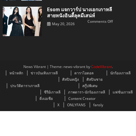
ปัง
แจ
กวา
Esom แจกวาร์ป นางเอกเกาหลี
ร์ป
คูค
สายหนังอินดี้ลุคมีเสน่ห์
โย
ฮวาน
on
Comments Off
May 20, 2026
นัก
esom
แสดง
แจ
เกา
กวา
หลี
ร์ป
ตัว
นางเอก
ท็อป
เกาหลี
สะกด
สาย
ใจ
หนัง
อิน
ดี้
ลุ
คมี
News Vibrant
|
Theme: news-vibrant by
CodeVibrant
.
เสน่ห์
หน้าหลัก
ข่าวบันเทิงเกาหลี
ดาราไอดอล
นักร้องเกาหลี
ศิลปินหญิง
ศิลปินชาย
ประวัติดาราเกาหลี
สกู๊ปพิเศษ
ซีรีย์เกาหลี
ภาพดารา-นักร้องเกาหลี
แฟชั่นเกาหลี
ติ่งเอเชีย
Content Creator
X
ONLYFANS
fansly