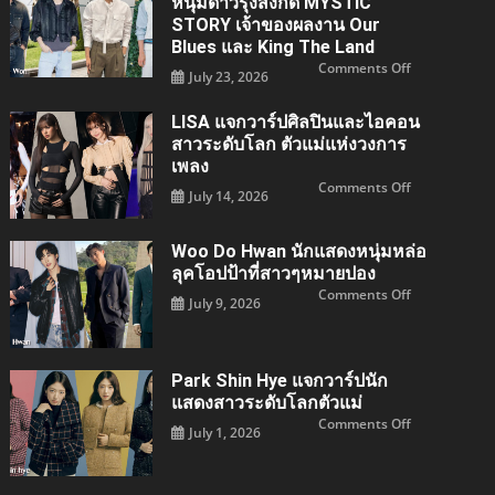
หนุ่มดาวรุ่งสังกัด MYSTIC
ปนัก
แสดง
STORY เจ้าของผลงาน Our
สาว
Blues และ King The Land
เจ้าของ
บท
on
Comments Off
Oh
July 23, 2026
Kim
Hae-
Jae
young
Won
สังกัด
แจ
LISA แจกวาร์ปศิลปินและไอคอน
Managemen
กวา
SOOP
สาวระดับโลก ตัวแม่แห่งวงการ
ร์
ปนัก
เพลง
แสดง
หนุ่ม
on
Comments Off
July 14, 2026
ดาว
LISA
รุ่ง
แจ
สังกัด
กวา
MYSTIC
ร์ป
Woo Do Hwan นักแสดงหนุ่มหล่อ
STORY
ศิลปิน
เจ้าของ
และ
ลุคโอปป้าที่สาวๆหมายปอง
ผล
ไอคอน
งาน
สาว
on
Comments Off
July 9, 2026
Our
ระดับ
Woo
Blues
โลก
Do
และ
ตัว
Hwan
King
แม่
นัก
the
แห่ง
แสดง
Land
วงการ
หนุ่ม
Park Shin Hye แจกวาร์ปนัก
เพลง
หล่อ
ลุค
แสดงสาวระดับโลกตัวแม่
โอ
on
Comments Off
ป
July 1, 2026
Park
ป้า
Shin
ที่
hye
สาวๆ
แจ
หมาย
กวา
ปอง