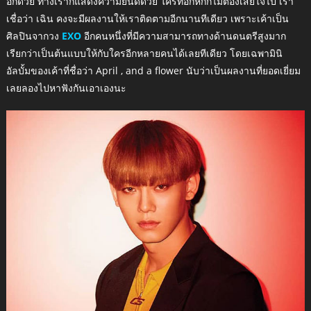
อีกด้วย ทางเราก็แสดงความยินดีด้วย ใครที่อกหักก็ไม่ต้องเสียใจไป เรา
เชื่อว่า เฉิน คงจะมีผลงานให้เราติดตามอีกนานทีเดียว เพราะเค้าเป็น
ศิลปินจากวง
EXO
อีกคนหนึ่งที่มีความสามารถทางด้านดนตรีสูงมาก
เรียกว่าเป็นต้นแบบให้กับใครอีกหลายคนได้เลยทีเดียว โดยเฉพามินิ
อัลบั้มของเค้าที่ชื่อว่า April , and a flower นับว่าเป็นผลงานที่ยอดเยี่ยม
เลยลองไปหาฟังกันเอาเองนะ