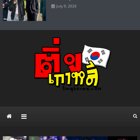
July 9, 2026
ติ่งเกาหลี เว็บไซต์ข่าวบันเทิง
แจกวาร์ป ดาราไอดอล ศิลปิน ซีรี่ย์เกาหลี Kpop แฟชั่น ความบันเทิง ยอด
นิยมทั่วโลก
สไตล์เกาหลี เปิดวาร์ป เน็ตไอ
ดอล ดารา คนดัง