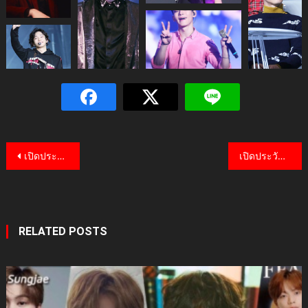
Post
เปิดประวัติ KAI ไอดอลงานดีจากเกาหลี สุดยอดนักเต้นจากวง EXO
เปิดประวัติ D.O. EXO ไอดอลนักแสดงจากวง EXO เจ้าของเสียงคุณภาพ
navigation
RELATED POSTS