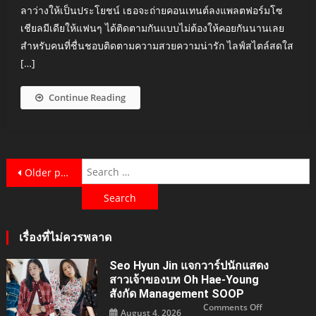
ลาว่างให้เป็นประโยชน์ เธอจะถ่ายคอนเทนต์ลงแพลตฟอร์มโซ
เชียลมีเดียให้แฟนๆ ได้ติดตามกันแบบไม่ต้องให้คอยกันนานเลย
สำหรับคนที่ชื่นชอบติดตามความสวยความน่ารัก ไลฟ์สไตล์สดใส
[…]
Continue Reading
Posts
S
Older posts
f
navigation
เรื่องที่ไม่ควรพลาด
Seo Hyun Jin แจกวาร์ปนักแสดง
สาวเจ้าของบท Oh Hae-Young
สังกัด Management SOOP
on
Comments Off
August 4, 2026
Seo