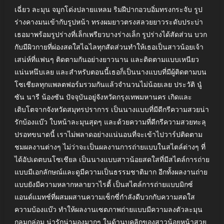
เฉี่ยว ละมุน จมูกโด่งปลายแหลม ริมฝีปากอวบอิ่มทรงกระจับ รูป
ร่างคางมนเข้ากับรูปหน้า ทรงผมยาวตรงสลวยยาวระดับประบ่า
เธอมาพร้อมรูปร่างที่เล็กเพรียวบางร่างเล็ก รูปร่างได้สัดส่วน บวก
กับมีผิวกายที่ผ่องสดใสไฉไลทุกสัดส่วนทำให้เธอเป็นสาวน้อยเจ้า
เสน่ห์ที่แฟนๆ ติดตามกันอย่างยาวนาน และติดตามแบบเหนียว
แน่นหนึบเลย และสำหรับตอนนี้เธอก็เป็นนางแบบที่มีผู้ติดตามบน
โซเชียลทุกแพลตฟอร์มรวมกันแล้วจำนวนไม่น้อยเลย ประวัติ นู๋
ซัน นารี น้องซัน ปัจจุบันอยู่จังหวัดกรุงเทพมหานคร เกิดและ
เติบโตจากจังหวัดสมุทรปราการ เป็นนางแบบที่มีดีกรีความสวยน่า
รักบ้องแบ๊ว ใบหน้าละมุนสุดๆ และด้วยความที่ดีกรีความสวยทะลุ
ปรอทขนาดนี้ เราไม่พลาดอย่างแน่นอนที่จะเข้าไปวาร์ปติดตาม
ชมผลงานต่างๆ ไม่ว่าจะเป็นผลงานการถ่ายแบบในสไตล์ต่างๆ ที่
ได้อัปเดตบนโซเชียล เป็นนางแบบสาวน้อยสดใสที่มีสไตล์การถ่าย
แบบมีเอกลักษณ์และดูมีความเป็นธรรมชาติมาก อีกทั้งผลงานถ่าย
แบบยังมีความหลากหลายวาไรตี้ เป็นสไตล์การถ่ายแบบมิกซ์
แอนด์แมทช์ที่ผสมผสานความเซ็กซี่กำลังดีบวกกับความสดใส
ความบ้องแบ๊ว ทำให้ผลงานเซตภาพถ่ายแบบมีความลงตัวละมุน
กลมกล่อม น่ารักน่ามองมากๆ ในด้านบุคลิกของสาวน้อยหน้าสวย