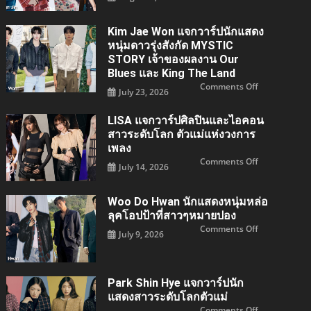
Hyun
Jin
แจ
Kim Jae Won แจกวาร์ปนักแสดง
กวา
ร์
หนุ่มดาวรุ่งสังกัด MYSTIC
ปนัก
แสดง
STORY เจ้าของผลงาน Our
สาว
Blues และ King The Land
เจ้าของ
บท
on
Comments Off
Oh
July 23, 2026
Kim
Hae-
Jae
young
Won
สังกัด
แจ
LISA แจกวาร์ปศิลปินและไอคอน
Managemen
กวา
SOOP
สาวระดับโลก ตัวแม่แห่งวงการ
ร์
ปนัก
เพลง
แสดง
หนุ่ม
on
Comments Off
July 14, 2026
ดาว
LISA
รุ่ง
แจ
สังกัด
กวา
MYSTIC
ร์ป
Woo Do Hwan นักแสดงหนุ่มหล่อ
STORY
ศิลปิน
เจ้าของ
และ
ลุคโอปป้าที่สาวๆหมายปอง
ผล
ไอคอน
งาน
สาว
on
Comments Off
July 9, 2026
Our
ระดับ
Woo
Blues
โลก
Do
และ
ตัว
Hwan
King
แม่
นัก
the
แห่ง
แสดง
Land
วงการ
หนุ่ม
Park Shin Hye แจกวาร์ปนัก
เพลง
หล่อ
ลุค
แสดงสาวระดับโลกตัวแม่
โอ
on
Comments Off