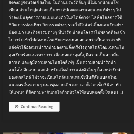
ยังคงอยู่จังหวัดเชียงใหม่ ในด้านประวัติอื่นๆ มีไม่มากนักบนโซ
เชียล ส่วนใหญ่แล้วจะเป็นการอัปเดตผลงานคอนเทนต์ต่างๆ ไม่
ว่าจะเป็นลุคการถ่ายแบบแต่งตัวในสไตล์ต่างๆ ไลฟ์สไตลการใช้
ชีวิต การท่องเที่ยว กิจกรรมต่างๆ รวมไปถึงสัตว์เลี้ยงแสนรักอย่าง
น้องแมว และกิจกรรมต่างๆ ที่น่ารัก น่าสนใจ เราไม่พลาดที่จะเข้า
ไปวาร์ปเข้าไปส่องบนโซเชียลของเธอบอกเลยว่าเป็นสาวสวยที่
แต่งตัวได้ออกมาน่ารักน่ามองสวยจึ้งตรึงใจทุกสไตล์โดยเฉพาะใน
ลุคเรียบร้อยแนวทางการ เมื่อเธอแต่งลุคนี้ดูมีความเป็นสาวมั่น
สาวเท่ และดูมีความสวยในสไตล์เท่ๆ เป็นความสวยน่ารักน่า
สนใจไปอีกแบบ และสำหรับสไตล์การแต่งตัวอื่นๆ ก็สวยน่ารักน่า
มองทุกสไตล์ ไม่ว่าจะเป็นสไตล์แนวแฟนซีเน้นสีสันแปลกใหม่
แนวเดรสั้นหวานๆ แนวชุดสายเดี่ยวเกาะอกก็สวยเซ็กซี่นิดๆ ทำ
ให้แฟนๆ ที่ติดตามพากันกดไลก์กดหัวใจให้แบบหมดทั้งใจเลย […]
Continue Reading