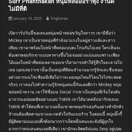
Surf Phanthakan หนุ่มหล่อออร่าพุ่ง งานดี
ไม่มีที่ติ
January 10, 2025
Tingkorea
เปิดวาร์ปวันนี้ขอเสนอหนุ่มหน้าหล่อขวัญใจสาวๆ เขามีชื่อว่า
Mickey เขาเป็นชายหนุ่มที่กำลังมาแรงในหมู่สาวแท้และสาว
เทียม เขามาพร้อมใบหน้าที่หล่อแบบตะโกนกันไปเลย ใครเห็นจะ
ต้องตกหลุมรักเขาแบบหาทางขึ้นไม่เจออย่างแน่นอนเพราะเพียง
ได้มองใบหน้าที่หล่อเหลาของเขาก็สามารถทำให้รู้สึกใจละลายไป
เลย บอกเลยว่าเขานั้นเป็นหนุ่มที่มีคนจำนวนมากรู้จักและชื่นชอบ
อย่างมากบนโซเชียลมีเดียไม่ว่าจะมองมุมไหนก็โดนใจไปซะหมด
จริงๆ เราลองไปทำความรู้จักหนุ่มคนนี้กันเลยดีกว่า Mickey หนุ่ม
หล่อหน้าหวาน เขาใช้ชื่อบน Social ว่าเขาเป็นหนุ่มที่เริ่มโด่งดัง
มาจากแอปยอดฮิตอย่างแอป Toktik เขาได้อวดคลิปน่ารักลงบน
Toktik ทำให้คนที่เขามาเจอนั้นเขาตกหลุมรักเธอกันอย่างหัวปักหัว
ปำจนต้องติดตามเขาและกดหัวใจกันแบบรัวๆ ในตอนนี้ หนุ่มมิ๊กกี้
มีผู้ติดตามบนแอปติ๊กต้อกมากกว่าเจ็ดหมื่นคนและยังมีผู้ถูกใจ
มากกว่าหกแสนคนเลยทีเดียว เขามักจะอัพคลิปแอบ Sexy อยู่บ่อย