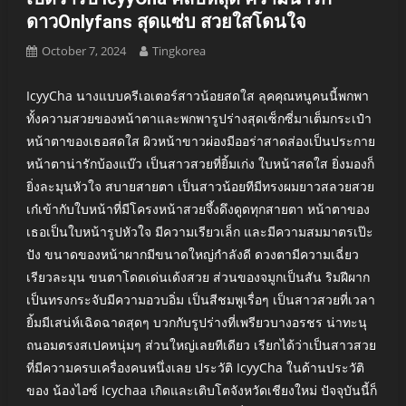
ดาวOnlyfans สุดแซ่บ สวยใสโดนใจ
October 7, 2024
Tingkorea
IcyyCha นางแบบครีเอเตอร์สาวน้อยสดใส ลุคคุณหนูคนนี้พกพา
ทั้งความสวยของหน้าตาและพกพารูปร่างสุดเซ็กซี่มาเต็มกระเป๋า
หน้าตาของเธอสดใส ผิวหน้าขาวผ่องมีออร่าสาดส่องเป็นประกาย
หน้าตาน่ารักบ้องแบ๊ว เป็นสาวสวยที่ยิ้มเก่ง ใบหน้าสดใส ยิ่งมองก็
ยิ่งละมุนหัวใจ สบายสายตา เป็นสาวน้อยทีมีทรงผมยาวสลวยสวย
เก๋เข้ากับใบหน้าที่มีโครงหน้าสวยจึ้งดึงดูดทุกสายตา หน้าตาของ
เธอเป็นใบหน้ารูปหัวใจ มีความเรียวเล็ก และมีความสมมาตรเป๊ะ
ปัง ขนาดของหน้าผากมีขนาดใหญ่กำลังดี ดวงตามีความเฉี่ยว
เรียวละมุน ขนตาโดดเด่นเด้งสวย ส่วนของจมูกเป็นสัน ริมฝีผาก
เป็นทรงกระจับมีความอวบอิ่ม เป็นสีชมพูเรื่อๆ เป็นสาวสวยที่เวลา
ยิ้มมีเสน่ห์เฉิดฉาดสุดๆ บวกกับรูปร่างที่เพรียวบางอรชร น่าทะนุ
ถนอมตรงสเปคหนุ่มๆ ส่วนใหญ่เลยทีเดียว เรียกได้ว่าเป็นสาวสวย
ที่มีความครบเครื่องคนหนึ่งเลย ประวัติ IcyyCha ในด้านประวัติ
ของ น้องไอซ์ Icychaa เกิดและเติบโตจังหวัดเชียงใหม่ ปัจจุบันนี้ก็