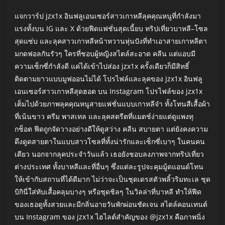
แจกวาร์ป jzx1x อินฟลูเอนเซอร์สาวเกาหลีลุคคุณหนูที่กำลังมา
แรงทั้งบน IG และ X ด้วยฟีดแฟชั่นสุดเนี้ยบ ทริปเที่ยวบาหลี–โซล
สุดแซ่บ และลุคสาวเกาหลีหน้าหวานหุ่นปังที่ทำเอาสายเกาหลีตา
มกดฟอลกันรัวๆ ใครที่ชอบผู้หญิงสไตล์สะอาด คลีน แต่แอบมี
ความเซ็กซี่กำลังดี แค่ได้เข้าไปส่อง jzx1x ครั้งเดียวก็มีสิทธิ์
ติดตามยาวแบบมูฟออนไม่ได้ โปรไฟล์และลุคของ jzx1x อินฟลู
เอนเซอร์สาวเกาหลีสุดฮอต บน Instagram โปรไฟล์ของ jzx1x
เต็มไปด้วยภาพลุคคุณหนูสายแฟชั่นแบบเกาหลีจ๋า ทั้งโทนสีเสื้อผ้า
ที่เน้นขาว ครีม พาสเทล และลุคสตรีตที่แมตช์ง่ายแต่ดูแพงทุ
กช็อต ฟีดถูกจัดวางอย่างดีให้ดูสว่าง คลีน สบายตา แต่ยังคงความ
ดึงดูดสายตาในแบบสาวโซลที่ทั้งน่ารักและเซ็กซี่เบาๆ ในคนคน
เดียว นอกจากลุคประจำวันแล้ว เธอยังชอบลงภาพจากทริปเที่ยว
ต่างประเทศ ทั้งบาหลีและที่อื่นๆ ซึ่งแต่ละรูปจะคุมมู้ดแอนด์โทน
ให้เข้ากับสถานที่ได้ดีมาก ไม่ว่าจะเป็นชุดเดรสตัวพลิ้วริมทะเล ชุด
บิกินี่ใส่ทับเสื้อคลุมบางๆ หรือชุดชิลๆ ในวิลล่าที่บาหลี ทำให้ฟีด
ของเธอดูทั้งสวยและมีกลิ่นอายวันพักผ่อนชัดเจน สไตล์คอนเทนต์
บน Instagram ของ jzx1x ไฮไลต์สำคัญของ @jzx1x คือภาพนิ่ง