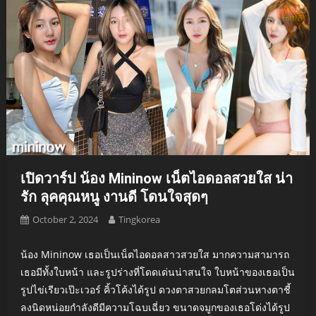
เปิดวาร์ป น้อง Mininow เน็ตไอดอลสวยใส น่า
รัก ลุคคุณหนู งานดี โดนใจสุดๆ
October 2, 2024
Tingkorea
น้อง Mininow เธอเป็นเน็ตไอดอลสาวสวยใส มากความสามารถ
เธอมีทั้งใบหน้า และรูปร่างที่โดดเด่นน่าสนใจ ใบหน้าของเธอเป็น
รูปไข่เรียวเป๊ะเวอร์ คิ้วโค้งได้รูป ดวงตาสวยกลมโตส่วนหางตาชี้
ลงนิดหน่อยกำลังดีมีความโฉบเฉี่ยว ขนาดจมูกของเธอโด่งได้รูป