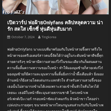
เปิดวาร์ป ฟอฝ้ายOnlyfans คลิปหลุดความ น่า
รัก สดใส เซ็กซี่ หุ่นดีหุ่นสับมาก
October 7, 2024
Tingkorea
ฟอฝ้ายOnlyfans นางแบบที่มาพร้อมกับใบหน้าสวยจึ้งตราตรึงใจ
หน้าตาของครีเอเตอร์สาวคนนี้จัดได้ว่าอยู่ในระดับหน้าตาดีขยี้ทุก
สายตาจริงๆ หน้าตามีความสวยเก๋ไก๋ในขณะเดียวกันก็ผสมผสาน
ความจิ้มลิ้มความหวานของใบหน้า ทำให้มองมุมซ้ายก็สวยเท่เก๋ไก๋
มองมุมซ้ายก็มีความละมุนหวานจิ้มลิ้มยิ่งกว่าน้ำผึ้งเดือนห้า ยิ่งมอง
ด้านหน้าก็ยิ่งสวยโดดเด่นกระแทกหัวใจ สำหรับความสวยจึ้งของ
เธอนั้นไม่สามารถข้ามได้เลยเพราะสวยเข้าขั้นหัวใจสั่นไหวได้
เลยนะ เธอมีใบหน้าที่ละมุนสวยธรรมชาติ โครงหน้าเพ
อร์เฟกต์เป๊ะเวอร์ กรอบหน้าชัดแจ๋วคมกริบ ผิวหน้าขาวใสออร่า
เปล่งประกายสุดๆ ขนาดหน้าผากโหนกนูนสมส่วนรับกับใบหน้าเพ