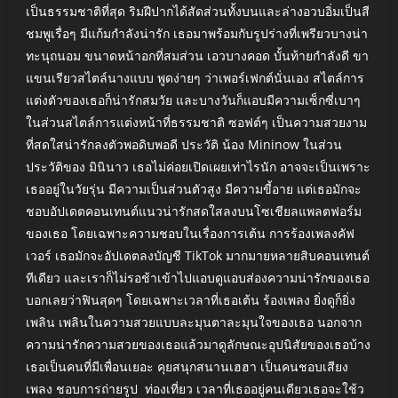
เป็นธรรมชาติที่สุด ริมฝีปากได้สัดส่วนทั้งบนและล่างอวบอิ่มเป็นสี
ชมพูเรื่อๆ มีแก้มกำลังน่ารัก เธอมาพร้อมกับรูปร่างที่เพรียวบางน่า
ทะนุถนอม ขนาดหน้าอกที่สมส่วน เอวบางคอด บั้นท้ายกำลังดี ขา
แขนเรียวสไตล์นางแบบ พูดง่ายๆ ว่าเพอร์เฟกต์นั่นเอง สไตล์การ
แต่งตัวของเธอก็น่ารักสมวัย และบางวันก็แอบมีความเซ็กซี่เบาๆ
ในส่วนสไตล์การแต่งหน้าที่ธรรมชาติ ซอฟต์ๆ เป็นความสวยงาม
ที่สดใสน่ารักลงตัวพอดิบพอดี ประวัติ น้อง Mininow ในส่วน
ประวัติของ มินินาว เธอไม่ค่อยเปิดเผยเท่าไรนัก อาจจะเป็นเพราะ
เธออยู่ในวัยรุ่น มีความเป็นส่วนตัวสูง มีความขี้อาย แต่เธอมักจะ
ชอบอัปเดตคอนเทนต์แนวน่ารักสดใสลงบนโซเชียลแพลตฟอร์ม
ของเธอ โดยเฉพาะความชอบในเรื่องการเต้น การร้องเพลงคัฟ
เวอร์ เธอมักจะอัปเดตลงบัญชี TikTok มากมายหลายสิบคอนเทนต์
ทีเดียว และเราก็ไม่รอช้าเข้าไปแอบดูแอบส่องความน่ารักของเธอ
บอกเลยว่าฟินสุดๆ โดยเฉพาะเวลาที่เธอเต้น ร้องเพลง ยิ่งดูก็ยิ่ง
เพลิน เพลินในความสวยแบบละมุนตาละมุนใจของเธอ นอกจาก
ความน่ารักความสวยของเธอแล้วมาดูลักษณะอุปนิสัยของเธอบ้าง
เธอเป็นคนที่มีเพื่อนเยอะ คุยสนุกสนานเฮฮา เป็นคนชอบเสียง
เพลง ชอบการถ่ายรูป ท่องเที่ยว เวลาที่เธออยู่คนเดียวเธอจะใช้ว