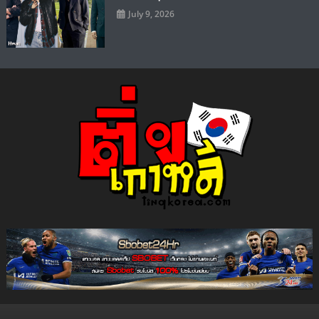
July 9, 2026
ติ่งเกาหลี เว็บไซต์ข่าวบันเทิง
แจกวาร์ป ดาราไอดอล ศิลปิน ซีรี่ย์เกาหลี Kpop แฟชั่น ความบันเทิง ยอด
นิยมทั่วโลก
สไตล์เกาหลี เปิดวาร์ป เน็ตไอ
ดอล ดารา คนดัง