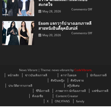
ใจ
โมเดล
สะกดใจ
สาว
Single’s
on
Comments Off
Inferno
May 28, 2026
KOO
5
KYOHWAN
ปัง
แจ
กวา
Esom แจกวาร์ป นางเอกเกาหลี
ร์ป
คูค
สายหนังอินดี้ลุคมีเสน่ห์
โย
ฮวาน
on
Comments Off
May 20, 2026
นัก
esom
แสดง
แจ
เกา
กวา
หลี
ร์ป
ตัว
นางเอก
ท็อป
เกาหลี
สะกด
สาย
ใจ
หนัง
อิน
ดี้
ลุ
คมี
News Vibrant
|
Theme: news-vibrant by
CodeVibrant
.
เสน่ห์
หน้าหลัก
ข่าวบันเทิงเกาหลี
ดาราไอดอล
นักร้องเกาหลี
ศิลปินหญิง
ศิลปินชาย
ประวัติดาราเกาหลี
สกู๊ปพิเศษ
ซีรีย์เกาหลี
ภาพดารา-นักร้องเกาหลี
แฟชั่นเกาหลี
ติ่งเอเชีย
Content Creator
X
ONLYFANS
fansly