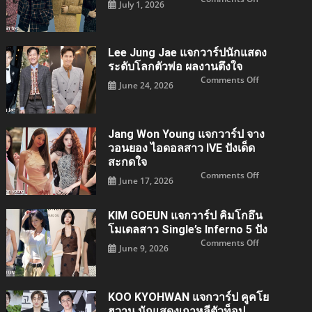
ป
July 1, 2026
Park
ป้า
Shin
ที่
hye
สาวๆ
แจ
หมาย
กวา
ปอง
ร์
Lee Jung Jae แจกวาร์ปนักแสดง
ปนัก
แสดง
ระดับโลกตัวพ่อ ผลงานตึงใจ
สาว
on
Comments Off
ระดับ
June 24, 2026
Lee
โลก
jung
ตัว
jae
แม่
แจ
กวา
ร์
Jang Won Young แจกวาร์ป จาง
ปนัก
แสดง
วอนยอง ไอดอลสาว IVE ปังเด็ด
ระดับ
สะกดใจ
โลก
ตัว
on
Comments Off
พ่อ
June 17, 2026
Jang
ผล
Won
งาน
young
ตึง
แจ
ใจ
KIM GOEUN แจกวาร์ป คิมโกอึน
กวา
ร์ป
โมเดลสาว Single’s Inferno 5 ปัง
จาง
วอน
on
Comments Off
June 9, 2026
ยอง
KIM
ไอ
GOEUN
ดอล
แจ
สาว
กวา
IVE
ร์ป
ปัง
คิม
KOO KYOHWAN แจกวาร์ป คูคโย
เด็ด
โก
สะกด
อึน
ฮวาน นักแสดงเกาหลีตัวท็อป