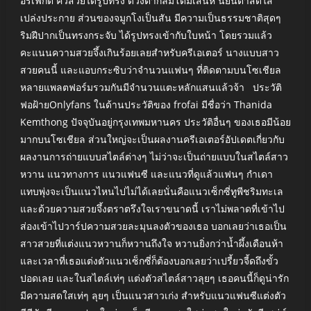
อร์เฟกต์ คิ้วสวยได้รูปทรง ดวงตากลมโตมีเสน่ห์ นัยน์ตาสดใส
เปล่งประกาย ส่วนของจมูกโงเป็นสัน มีความเป็นธรรมชาติสุดๆ
ริมฝีปากเป็นทรงกระจับ ได้รูปทรงเข้ากับใบหน้า โดยรวมแล้ว
คะแนนความสวยจึ้งเกินร้อยเลยสำหรับครีเอเตอร์ นางแบบสาว
สวยคนนี้ และแอบกระซิบว่าจำนวนแฟนๆ ที่ติดตามบนโซเชียล
หลายแพลตฟอร์มรวมกันมีจำนวนแตะหลักแสนแล้วจ้า ประวัติ
ฟอฝ้ายOnlyfans ในด้านประวัติของ frofai มีชื่อว่า Thanida
Kemthong ปัจจุบันอยู่กรุงเทพมหานคร ประวัติอื่นๆ ของเธอมีน้อย
มากบนโซเชียล ส่วนใหญ่จะเป็นผลงานครีเอเตอร์อัปเดตเกี่ยวกับ
ผลงานการถ่ายแบบสไตล์ต่างๆ ไม่ว่าจะเป็นถ่ายแบบในสไตล์สาว
หวาน แนวทางการ แนวแฟนซี และแนวที่ดูแล้วแฟนๆ กำเดา
แทบพุ่งจะเป็นแนวไหนไปไม่ได้เลยนั่นคือแนวเซ็กซี่ทูพีชริมทะเล
และด้วยความสวยจึ้งตราตรึงใจเราขนาดนี้ เราไม่พลาดที่เข้าไป
ส่องเข้าไปวาร์ปความสวยละมุนลงตัวของเธอ บอกเลยว่าเธอเป็น
สาวสวยที่แต่งแนวหวานก็หวานถึงใจ หวานยิ่งกว่าน้ำผึ้งเดือนห้า
และเวลาที่เธอแต่งตัวแนวเซ็กซี่ก็ต้องบอกเลยว่าเปรี้ยวจี้ดถึงขั้ว
ปอดเลย และในสไตล์เท่ๆ แต่งตัวสไตล์สาวลุยๆ เธอคนนี้ก็ดูน่ารัก
มีความสดใสเท่ๆ ลุยๆ เป็นแนวสาวเก่ง สำหรับแนวแฟนซีแต่งตัว