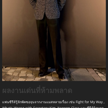
ผลงานเด่นที่ห้ามพลาด
แฟนซีรีส์รู้จักพัคซอจุนจากงานแมสหลายเรื่อง เช่น Fight for My Way ,
What’s Wrong with Secretary Kim, Itaewon Class และซีรีส์ย้อนยุค–