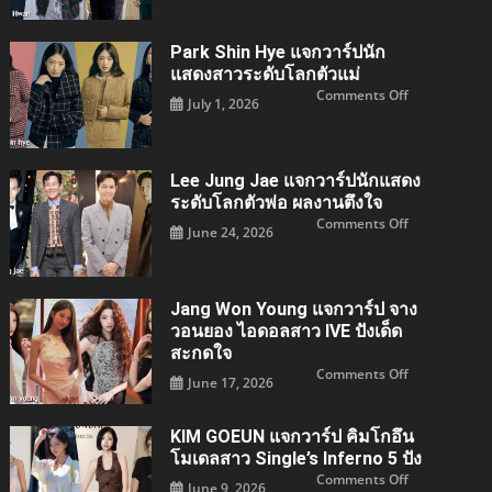
และ
ตัว
Hwan
King
แม่
นัก
the
แห่ง
แสดง
Land
วงการ
หนุ่ม
Park Shin Hye แจกวาร์ปนัก
เพลง
หล่อ
ลุค
แสดงสาวระดับโลกตัวแม่
โอ
on
Comments Off
ป
July 1, 2026
Park
ป้า
Shin
ที่
hye
สาวๆ
แจ
หมาย
กวา
ปอง
ร์
Lee Jung Jae แจกวาร์ปนักแสดง
ปนัก
แสดง
ระดับโลกตัวพ่อ ผลงานตึงใจ
สาว
on
Comments Off
ระดับ
June 24, 2026
Lee
โลก
jung
ตัว
jae
แม่
แจ
กวา
ร์
Jang Won Young แจกวาร์ป จาง
ปนัก
แสดง
วอนยอง ไอดอลสาว IVE ปังเด็ด
ระดับ
สะกดใจ
โลก
ตัว
on
Comments Off
พ่อ
June 17, 2026
Jang
ผล
Won
งาน
young
ตึง
แจ
ใจ
KIM GOEUN แจกวาร์ป คิมโกอึน
กวา
ร์ป
โมเดลสาว Single’s Inferno 5 ปัง
จาง
วอน
on
Comments Off
June 9, 2026
ยอง
KIM