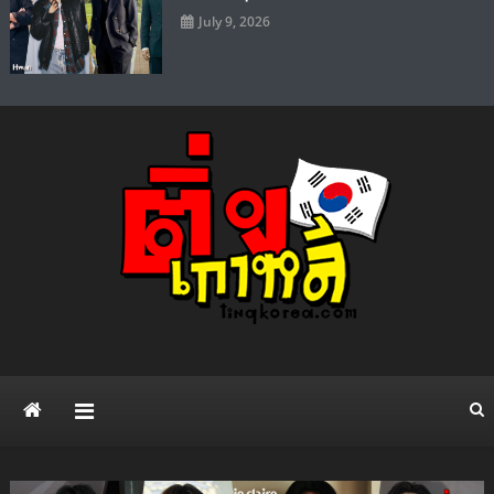
July 9, 2026
ติ่งเกาหลี เว็บไซต์ข่าวบันเทิง
แจกวาร์ป ดาราไอดอล ศิลปิน ซีรี่ย์เกาหลี Kpop แฟชั่น ความบันเทิง ยอด
นิยมทั่วโลก
สไตล์เกาหลี เปิดวาร์ป เน็ตไอ
ดอล ดารา คนดัง