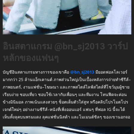
อินสตาแกรม @bn_sj2013 วาร์ป
หลักของแฟนๆ
บัญชีอินสตาแกรมทางการของเขาคือ
@bn_sj2013
มียอดฟอลโลเวอร์
มากกว่า 25 ล้านแอ็กเคานต์ ภาพส่วนใหญ่เป็นเบื้องหลังการถ่ายทำซีรีส์–
ภาพยนตร์, งานแฟชั่น–โฆษณา และภาพสไตล์ไลฟ์สไตล์ที่โชว์มุมผู้ชาย
เรียบง่าย ชอบเที่ยว ชอบใช้เวลากับเพื่อนๆ และทีมงาน โทนฟีดจะค่อน
ข้างมินิมอล ภาพเน้นแสงสวยๆ ช็อตเต็มตัวใส่สูท หรือคลิปโปรโมตโปร
เจกต์ใหม่ๆ อย่างงานซีรีส์–หนังที่เพิ่งออนแอร์ แฟนๆ ที่ฟอล IG นี้จะได้
เห็นทั้งลุคบนพรมแดง ลุคแฟชั่นนิสต้า และโมเมนต์ชิลๆ ของเขานอกจอ