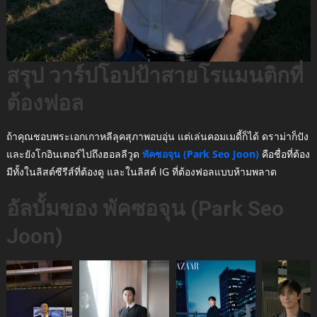
สรุป วาร์ปโอปป้าสายโรแมนติกที่
ต้องฟอล
ถ้าคุณชอบพระเอกเกาหลีลุคสุภาพอบอุ่น แต่เล่นคอมเมดี้ก็ได้ ดราม่าก็ปัง
และยังโกอินเตอร์ไปถึงฮอลลีวูด
พัคซอจุน (Park Seo Joon)
คือชื่อที่ต้อง
มีทั้งในลิสต์ซีรีส์ที่ต้องดู และในลิสต์ IG ที่ต้องฟอลแบบห้ามพลาด
อัลบั้มของ
พัคซอจุน (Park Seo
Joon)