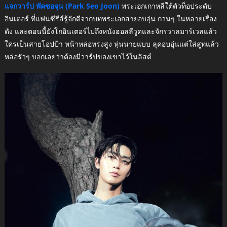
แจกวาร์ป พัคซอจุน (Park Seo Joon)
พระเอกเกาหลีใต้ตัวท็อประดับ
อินเตอร์ ที่แฟนซีรีส์รู้จักดีจากบทพระเอกสายอบอุ่น กวนๆ ในหลายเรื่อง
ดัง และตอนนี้ยังโกอินเตอร์ไปถึงหนังฮอลลีวูดและจักรวาลมาร์เวลแล้ว
ใครเป็นสายโอปป้า หน้าหล่อทรงสูง หุ่นนายแบบ ลุคอบอุ่นแต่ใส่สูทแล้ว
หล่อรัวๆ บอกเลยว่าต้องมีวาร์ปของเขาไว้ในลิสต์