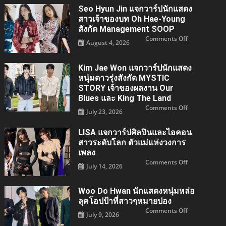
Seo Hyun Jin แจกวาร์ปนักแสดง
สาวเจ้าของบท Oh Hae-Young
สังกัด Management SOOP
on
Comments Off
August 4, 2026
Seo
Hyun
Jin
แจ
Kim Jae Won แจกวาร์ปนักแสดง
กวา
ร์
หนุ่มดาวรุ่งสังกัด MYSTIC
ปนัก
แสดง
STORY เจ้าของผลงาน Our
สาว
Blues และ King The Land
เจ้าของ
บท
on
Comments Off
Oh
July 23, 2026
Kim
Hae-
Jae
young
Won
สังกัด
แจ
LISA แจกวาร์ปศิลปินและไอคอน
Managemen
กวา
SOOP
สาวระดับโลก ตัวแม่แห่งวงการ
ร์
ปนัก
เพลง
แสดง
หนุ่ม
on
Comments Off
July 14, 2026
ดาว
LISA
รุ่ง
แจ
สังกัด
กวา
MYSTIC
ร์ป
Woo Do Hwan นักแสดงหนุ่มหล่อ
STORY
ศิลปิน
เจ้าของ
และ
ลุคโอปป้าที่สาวๆหมายปอง
ผล
ไอคอน
งาน
สาว
on
Comments Off
July 9, 2026
Our
ระดับ
Woo
Blues
โลก
Do