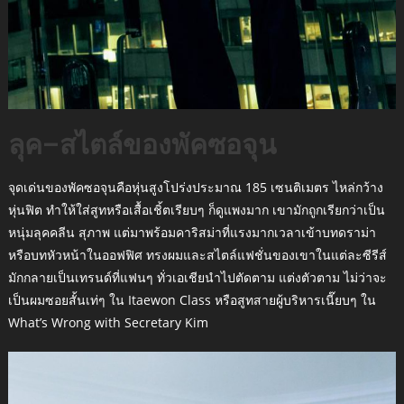
ลุค–สไตล์ของพัคซอจุน
จุดเด่นของพัคซอจุนคือหุ่นสูงโปร่งประมาณ 185 เซนติเมตร ไหล่กว้าง
หุ่นฟิต ทำให้ใส่สูทหรือเสื้อเชิ้ตเรียบๆ ก็ดูแพงมาก เขามักถูกเรียกว่าเป็น
หนุ่มลุคคลีน สุภาพ แต่มาพร้อมคาริสม่าที่แรงมากเวลาเข้าบทดราม่า
หรือบทหัวหน้าในออฟฟิศ ทรงผมและสไตล์แฟชั่นของเขาในแต่ละซีรีส์
มักกลายเป็นเทรนด์ที่แฟนๆ ทั่วเอเชียนำไปตัดตาม แต่งตัวตาม ไม่ว่าจะ
เป็นผมซอยสั้นเท่ๆ ใน Itaewon Class หรือสูทสายผู้บริหารเนี๊ยบๆ ใน
What’s Wrong with Secretary Kim