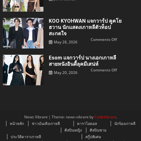
ไอ
GOEUN
ดอล
แจ
สาว
กวา
IVE
ร์ป
ปัง
คิม
KOO KYOHWAN แจกวาร์ป คูคโย
เด็ด
โก
สะกด
อึน
ฮวาน นักแสดงเกาหลีตัวท็อป
ใจ
โมเดล
สะกดใจ
สาว
Single’s
on
Comments Off
Inferno
May 28, 2026
KOO
5
KYOHWAN
ปัง
แจ
กวา
Esom แจกวาร์ป นางเอกเกาหลี
ร์ป
คูค
สายหนังอินดี้ลุคมีเสน่ห์
โย
ฮวาน
on
Comments Off
May 20, 2026
นัก
esom
แสดง
แจ
เกา
กวา
หลี
ร์ป
ตัว
นางเอก
ท็อป
เกาหลี
สะกด
สาย
ใจ
หนัง
อิน
ดี้
ลุ
คมี
News Vibrant
|
Theme: news-vibrant by
CodeVibrant
.
เสน่ห์
หน้าหลัก
ข่าวบันเทิงเกาหลี
ดาราไอดอล
นักร้องเกาหลี
ศิลปินหญิง
ศิลปินชาย
ประวัติดาราเกาหลี
สกู๊ปพิเศษ