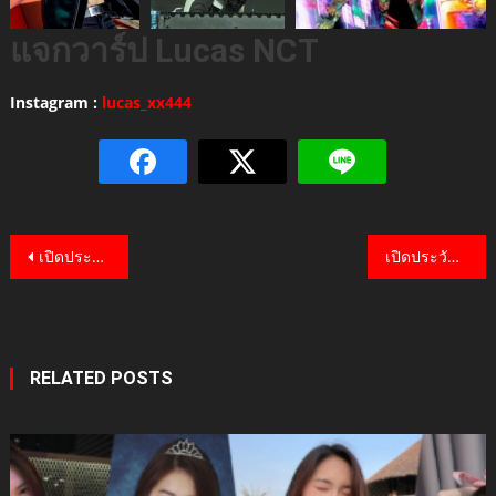
แจกวาร์ป Lucas NCT
Instagram :
lucas_xx444
Post
เปิดประวัติ Kang Dong Ho ศิลปินวงบอยแบนงานดี ไลค์สไตล์ไม่เหมือนใคร
เปิดประวัติ Dawn PENTAGON หนุ่มโอปป้างานดี ดีกรีศิลปินบอยแบรนสุดฮอต
navigation
RELATED POSTS