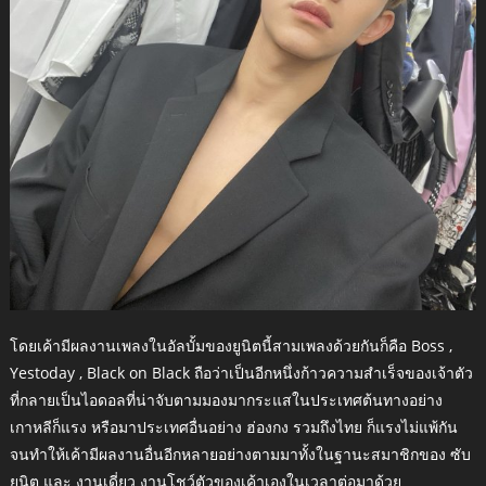
โดยเค้ามีผลงานเพลงในอัลบั้มของยูนิตนี้สามเพลงด้วยกันก็คือ Boss ,
Yestoday , Black on Black ถือว่าเป็นอีกหนึ่งก้าวความสำเร็จของเจ้าตัว
ที่กลายเป็นไอดอลที่น่าจับตามมองมากระแสในประเทศต้นทางอย่าง
เกาหลีก็แรง หรือมาประเทศอื่นอย่าง ฮ่องกง รวมถึงไทย ก็แรงไม่แพ้กัน
จนทำให้เค้ามีผลงานอื่นอีกหลายอย่างตามมาทั้งในฐานะสมาชิกของ ซับ
ยูนิต และ งานเดี่ยว งานโชว์ตัวของเค้าเองในเวลาต่อมาด้วย