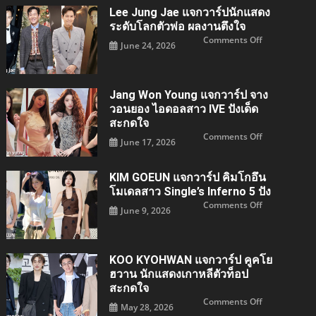
ปอง
ร์
Lee Jung Jae แจกวาร์ปนักแสดง
ปนัก
แสดง
ระดับโลกตัวพ่อ ผลงานตึงใจ
สาว
on
Comments Off
ระดับ
June 24, 2026
Lee
โลก
jung
ตัว
jae
แม่
แจ
กวา
ร์
Jang Won Young แจกวาร์ป จาง
ปนัก
แสดง
วอนยอง ไอดอลสาว IVE ปังเด็ด
ระดับ
สะกดใจ
โลก
ตัว
on
Comments Off
พ่อ
June 17, 2026
Jang
ผล
Won
งาน
young
ตึง
แจ
ใจ
KIM GOEUN แจกวาร์ป คิมโกอึน
กวา
ร์ป
โมเดลสาว Single’s Inferno 5 ปัง
จาง
วอน
on
Comments Off
June 9, 2026
ยอง
KIM
ไอ
GOEUN
ดอล
แจ
สาว
กวา
IVE
ร์ป
ปัง
คิม
KOO KYOHWAN แจกวาร์ป คูคโย
เด็ด
โก
สะกด
อึน
ฮวาน นักแสดงเกาหลีตัวท็อป
ใจ
โมเดล
สะกดใจ
สาว
Single’s
on
Comments Off
Inferno
May 28, 2026
KOO
5