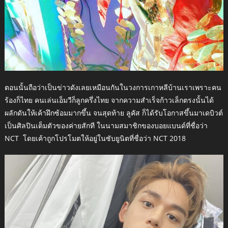
ตอนนั้นถือว่าเป็นข่าวดังเลยเหมือนกันในวงการเกาหลีบ้านเราเพราะคน
ร้องก็ไทย คนเล่นเอ็มวีก็ลูกครึ่งไทย จากความสำเร็จก้าวเล็กตรงนั้นได้
ผลักดันให้เค้าฝึกซ้อมมากขึ้น จนสุดท้าย ลูคัส ก็ได้รับโอกาสขึ้นมาเดบิวต์
เป็นศิลปินเต็มตัวของค่ายสักที ในนามสมาชิกของบอยแบนด์ที่ชื่อว่า
NCT โดยเค้าถูกโปรโมตให้อยู่ในซับยูนิตที่ชื่อว่า NCT 2018