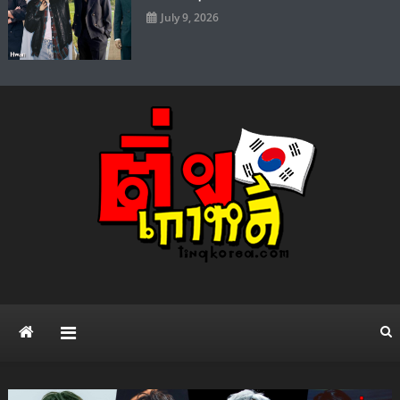
July 9, 2026
ติ่งเกาหลี เว็บไซต์ข่าวบันเทิง
แจกวาร์ป ดาราไอดอล ศิลปิน ซีรี่ย์เกาหลี Kpop แฟชั่น ความบันเทิง ยอด
นิยมทั่วโลก
สไตล์เกาหลี เปิดวาร์ป เน็ตไอ
ดอล ดารา คนดัง