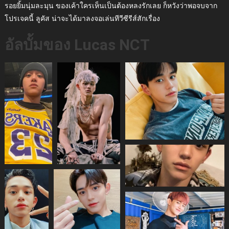
รอยยิ้มนุ่มละมุน ของเค้าใครเห็นเป็นต้องหลงรักเลย ก็หวังว่าพอจบจาก
โปรเจคนี้ ลูคัส น่าจะได้มาลงจอเล่นทีวีซีรีส์สักเรื่อง
อัลบั้ม
ของ
Lucas NCT