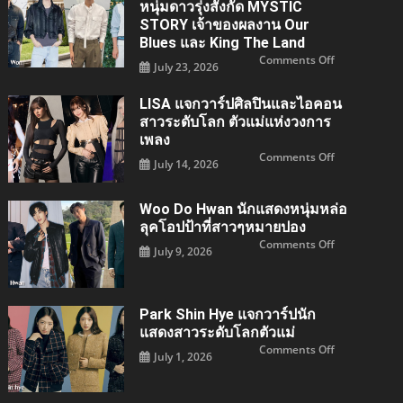
ร์
หนุ่มดาวรุ่งสังกัด MYSTIC
ปนัก
แสดง
STORY เจ้าของผลงาน Our
สาว
Blues และ King The Land
เจ้าของ
บท
on
Comments Off
Oh
July 23, 2026
Kim
Hae-
Jae
young
Won
สังกัด
แจ
LISA แจกวาร์ปศิลปินและไอคอน
Managemen
กวา
SOOP
สาวระดับโลก ตัวแม่แห่งวงการ
ร์
ปนัก
เพลง
แสดง
หนุ่ม
on
Comments Off
July 14, 2026
ดาว
LISA
รุ่ง
แจ
สังกัด
กวา
MYSTIC
ร์ป
Woo Do Hwan นักแสดงหนุ่มหล่อ
STORY
ศิลปิน
เจ้าของ
และ
ลุคโอปป้าที่สาวๆหมายปอง
ผล
ไอคอน
งาน
สาว
on
Comments Off
July 9, 2026
Our
ระดับ
Woo
Blues
โลก
Do
และ
ตัว
Hwan
King
แม่
นัก
the
แห่ง
แสดง
Land
วงการ
หนุ่ม
Park Shin Hye แจกวาร์ปนัก
เพลง
หล่อ
ลุค
แสดงสาวระดับโลกตัวแม่
โอ
on
Comments Off
ป
July 1, 2026
Park
ป้า
Shin
ที่
hye
สาวๆ
แจ
หมาย
กวา