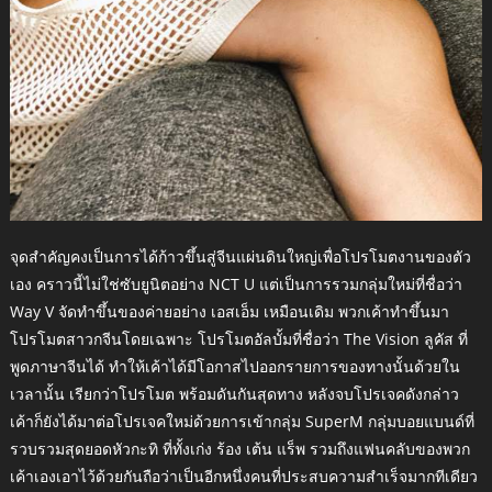
จุดสำคัญคงเป็นการได้ก้าวขึ้นสู่จีนแผ่นดินใหญ่เพื่อโปรโมตงานของตัว
เอง คราวนี้ไม่ใช่ซับยูนิตอย่าง NCT U แต่เป็นการรวมกลุ่มใหม่ที่ชื่อว่า
Way V จัดทำขึ้นของค่ายอย่าง เอสเอ็ม เหมือนเดิม พวกเค้าทำขึ้นมา
โปรโมตสาวกจีนโดยเฉพาะ โปรโมตอัลบั้มที่ชื่อว่า The Vision ลูคัส ที่
พูดภาษาจีนได้ ทำให้เค้าได้มีโอกาสไปออกรายการของทางนั้นด้วยใน
เวลานั้น เรียกว่าโปรโมต พร้อมดันกันสุดทาง หลังจบโปรเจคดังกล่าว
เค้าก็ยังได้มาต่อโปรเจคใหม่ด้วยการเข้ากลุ่ม SuperM กลุ่มบอยแบนด์ที่
รวบรวมสุดยอดหัวกะทิ ที่ทั้งเก่ง ร้อง เต้น แร็พ รวมถึงแฟนคลับของพวก
เค้าเองเอาไว้ด้วยกันถือว่าเป็นอีกหนึ่งคนที่ประสบความสำเร็จมากทีเดียว