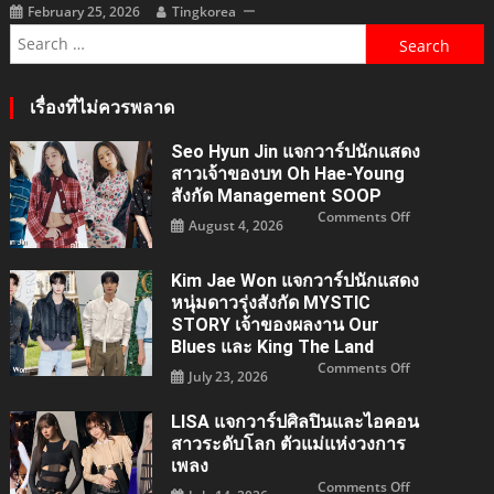
February 25, 2026
Tingkorea
Search
for:
เรื่องที่ไม่ควรพลาด
Seo Hyun Jin แจกวาร์ปนักแสดง
สาวเจ้าของบท Oh Hae-Young
สังกัด Management SOOP
on
Comments Off
August 4, 2026
Seo
Hyun
Jin
แจ
Kim Jae Won แจกวาร์ปนักแสดง
กวา
ร์
หนุ่มดาวรุ่งสังกัด MYSTIC
ปนัก
แสดง
STORY เจ้าของผลงาน Our
สาว
Blues และ King The Land
เจ้าของ
บท
on
Comments Off
Oh
July 23, 2026
Kim
Hae-
Jae
young
Won
สังกัด
แจ
LISA แจกวาร์ปศิลปินและไอคอน
Managemen
กวา
SOOP
สาวระดับโลก ตัวแม่แห่งวงการ
ร์
ปนัก
เพลง
แสดง
หนุ่ม
on
Comments Off