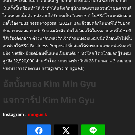
จนเมื่อช่วงที่ผ่านมา “คิม มินกยู” กลับมามีกระแสอีกครั้ง ซึ่งการกลับมา
ในครั้งนี้เหมือนทำให้เจ้าตัวได้แจ้งเกิดสู่นักแสดงชายแถวหน้าของเกาหลี
ไปแทบจะเต็มตัว หลังจากได้รับบทเป็น “เลขาชา” ในซีรีส์โรแมนติกคอม
เมดี้เรื่อง “Business Proposal (2022)” และด้วยบุคลิกในบทที่ได้รับบวก
กับความหล่อความน่ารักของเจ้าตัว มันได้ส่งผลให้ใครหลายคนที่ได้ชมซี
รีส์เรื่องดังกล่าว ต่างพากันหลงรักเจ้าตัวแบบงอมแงมชนิดที่ถอนตัวไม่ขึ้น
จนช่วยให้ซีรีส์ Business Proposal ที่ปล่อยให้รับชมบนแพลตฟอร์มสตรี
มมิ่ง Netflix มียอดผู้ชมขึ้นแท่นเป็นอันดับ 1 ทั่วโลก โดยโกยยอดผู้รับชม
สูงถึง 32,520,000 ล้านชั่วโมง ระหว่างช่วงวันที่ 28 มีนาคม – 3 เมษายน
ช่องทางการติดตาม (Instagram : mingue.k)
อัลบั้มของ Kim Min Gyu
แจกวาร์ป Kim Min Gyu
Instagram :
mingue.k