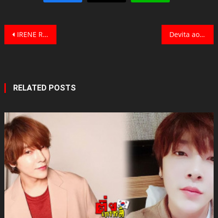
Post
IRENE Red Velvet ศิลปินเกิร์ลกรุ๊ป น่ารักสดใส กระแสร้อนแรง
Devita aomg ศิลปินสาวสุดเท่ สไตล์โดดเด่นไม่เหมือนใคร
navigation
RELATED POSTS