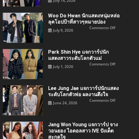
July 14, 2026
ดาว
LISA
รุ่ง
แจ
สังกัด
กวา
MYSTIC
ร์ป
Woo Do Hwan นักแสดงหนุ่มหล่อ
STORY
ศิลปิน
เจ้าของ
และ
ลุคโอปป้าที่สาวๆหมายปอง
ผล
ไอคอน
งาน
สาว
on
Comments Off
July 9, 2026
Our
ระดับ
Woo
Blues
โลก
Do
และ
ตัว
Hwan
King
แม่
นัก
the
แห่ง
แสดง
Land
วงการ
หนุ่ม
Park Shin Hye แจกวาร์ปนัก
เพลง
หล่อ
ลุค
แสดงสาวระดับโลกตัวแม่
โอ
on
Comments Off
ป
July 1, 2026
Park
ป้า
Shin
ที่
hye
สาวๆ
แจ
หมาย
กวา
ปอง
ร์
Lee Jung Jae แจกวาร์ปนักแสดง
ปนัก
แสดง
ระดับโลกตัวพ่อ ผลงานตึงใจ
สาว
on
Comments Off
ระดับ
June 24, 2026
Lee
โลก
jung
ตัว
jae
แม่
แจ
กวา
ร์
Jang Won Young แจกวาร์ป จาง
ปนัก
แสดง
วอนยอง ไอดอลสาว IVE ปังเด็ด
ระดับ
สะกดใจ
โลก