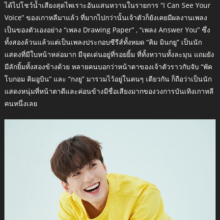
ได้ไปโชว์น้ำเสียงสุดไพเราะอันแสนหวานในรายการ “I Can See Your
Voice” ของเกาหลีมาแล้ว ที่มากไปกว่านั้นเจ้าตัวก็ยังเคยมีผลงานเพลง
เป็นของตัวเองอย่าง “เพลง Drawing Paper” , “เพลง Answer You” ซึ่ง
ทั้งสองล้วนแล้วแต่เป็นเพลงประกอบซีรีส์ทั้งหมด “คิม มินกยู” เป็นนัก
แสดงที่มีใบหน้าหล่อมาก มีจุดเด่นอยู่ที่รอยยิ้ม ที่ทั้งหวานทั้งละมุน แถมยัง
มีลักยิ้มทั้งสองข้างด้วย หลายคนบอกว่าหน้าตาของเจ้าตัวราวกับจับ “พัค
โบกอม คิมอูบิน” และ “กงยู” มารวมไว้อยู่ในคนๆ เดียวกัน ก็ถือว่าเป็นนัก
แสดงหนุ่มที่หน้าตาดีและค่อนข้างมีชื่อเสียงมากของวงการบันเทิงเกาหลี
คนหนึ่งเลย