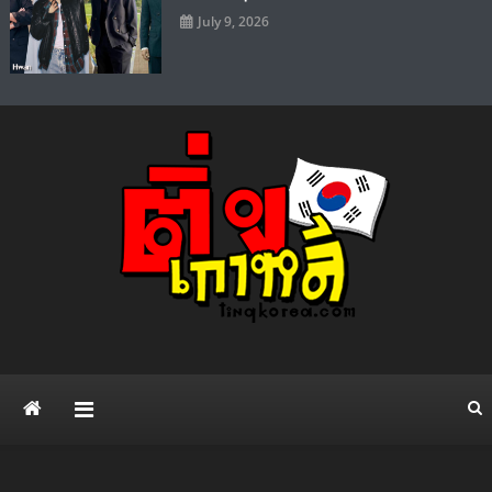
July 9, 2026
ติ่งเกาหลี เว็บไซต์ข่าวบันเทิง
แจกวาร์ป ดาราไอดอล ศิลปิน ซีรี่ย์เกาหลี Kpop แฟชั่น ความบันเทิง ยอด
นิยมทั่วโลก
สไตล์เกาหลี เปิดวาร์ป เน็ตไอ
ดอล ดารา คนดัง