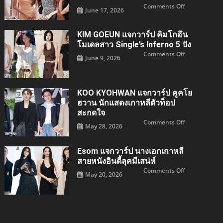
ตัว
on
Comments Off
พ่อ
June 17, 2026
Jang
ผล
Won
งาน
young
ตึง
แจ
ใจ
KIM GOEUN แจกวาร์ป คิมโกอึน
กวา
ร์ป
โมเดลสาว Single’s Inferno 5 ปัง
จาง
วอน
on
Comments Off
June 9, 2026
ยอง
KIM
ไอ
GOEUN
ดอล
แจ
สาว
กวา
IVE
ร์ป
ปัง
คิม
KOO KYOHWAN แจกวาร์ป คูคโย
เด็ด
โก
สะกด
อึน
ฮวาน นักแสดงเกาหลีตัวท็อป
ใจ
โมเดล
สะกดใจ
สาว
Single’s
on
Comments Off
Inferno
May 28, 2026
KOO
5
KYOHWAN
ปัง
แจ
กวา
Esom แจกวาร์ป นางเอกเกาหลี
ร์ป
คูค
สายหนังอินดี้ลุคมีเสน่ห์
โย
ฮวาน
on
Comments Off
May 20, 2026
นัก
esom
แสดง
แจ
เกา
กวา
หลี
ร์ป
ตัว
นางเอก
ท็อป
เกาหลี
สะกด
สาย
ใจ
หนัง