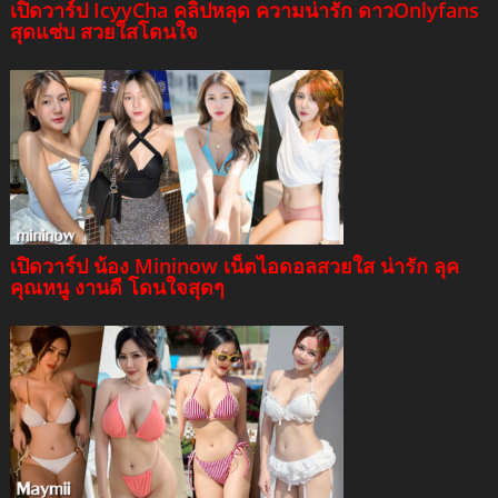
เปิดวาร์ป IcyyCha คลิปหลุด ความน่ารัก ดาวOnlyfans
สุดแซ่บ สวยใสโดนใจ
เปิดวาร์ป น้อง Mininow เน็ตไอดอลสวยใส น่ารัก ลุค
คุณหนู งานดี โดนใจสุดๆ