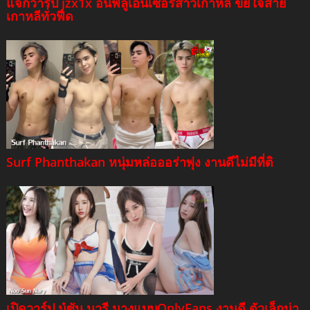
แจกวาร์ป jzx1x อินฟลูเอนเซอร์สาวเกาหลี ขยี้ใจสาย
เกาหลีทั่วฟีด
Surf Phanthakan หนุ่มหล่อออร่าพุ่ง งานดีไม่มีที่ติ
เปิดวาร์ป นู๋ซัน นารี นางแบบOnlyFans งานดี ตัวเล็กน่า