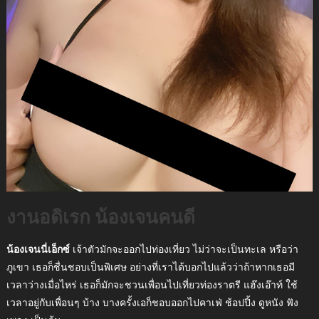
งานอดิเรก น้องเจนคนดี
น้องเจนนี่เอ็กซ์
เจ้าตัวมักจะออกไปท่องเที่ยว ไม่ว่าจะเป็นทะเล หรือว่า
ภูเขา เธอก็ชื่นชอบเป็นพิเศษ อย่างที่เราได้บอกไปแล้วว่าถ้าหากเธอมี
เวลาว่างเมื่อไหร่ เธอก็มักจะชวนเพื่อนไปเที่ยวท่องราตรี แฮ๊งเอ๊าท์ ใช้
เวลาอยู่กับเพื่อนๆ บ้าง บางครั้งเอก็ชอบออกไปคาเฟ่ ช้อปปิ้ง ดูหนัง ฟัง