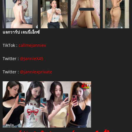
แจกวาร์ป เจนนี่เอ็กซ์
TikTok :
callmejanniex
Twitter :
@JannieX45
Twitter :
@janniexprivate