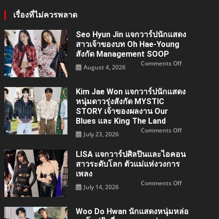
เรื่องที่ไม่ควรพลาด
Seo Hyun Jin แจกวาร์ปนักแสดง
สาวเจ้าของบท Oh Hae-Young
สังกัด Management SOOP
on
Comments Off
August 4, 2026
Seo
Hyun
Jin
แจ
Kim Jae Won แจกวาร์ปนักแสดง
กวา
ร์
หนุ่มดาวรุ่งสังกัด MYSTIC
ปนัก
แสดง
STORY เจ้าของผลงาน Our
สาว
Blues และ King The Land
เจ้าของ
บท
on
Comments Off
Oh
July 23, 2026
Kim
Hae-
Jae
young
Won
สังกัด
แจ
LISA แจกวาร์ปศิลปินและไอคอน
Managemen
กวา
SOOP
สาวระดับโลก ตัวแม่แห่งวงการ
ร์
ปนัก
เพลง
แสดง
หนุ่ม
on
Comments Off
July 14, 2026
ดาว
LISA
รุ่ง
แจ
สังกัด
กวา
MYSTIC
ร์ป
Woo Do Hwan นักแสดงหนุ่มหล่อ
STORY
ศิลปิน
เจ้าของ
และ