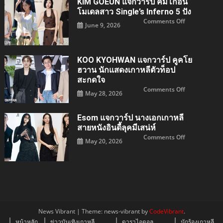
KIM GOEUN แจกวาร์ป คิมโกอึน
กวา
ร์ป
โมเดลสาว Single’s Inferno 5 ปัง
จาง
วอน
on
Comments Off
June 9, 2026
ยอง
KIM
ไอ
GOEUN
ดอล
แจ
สาว
กวา
IVE
ร์ป
ปัง
คิม
KOO KYOHWAN แจกวาร์ป คูคโย
เด็ด
โก
สะกด
อึน
ฮวาน นักแสดงเกาหลีตัวท็อป
ใจ
โมเดล
สะกดใจ
สาว
Single’s
on
Comments Off
Inferno
May 28, 2026
KOO
5
KYOHWAN
ปัง
แจ
กวา
Esom แจกวาร์ป นางเอกเกาหลี
ร์ป
คูค
สายหนังอินดี้ลุคมีเสน่ห์
โย
ฮวาน
on
Comments Off
May 20, 2026
นัก
esom
แสดง
แจ
เกา
กวา
หลี
ร์ป
ตัว
นางเอก
ท็อป
เกาหลี
สะกด
สาย
ใจ
หนัง
อิน
ดี้
ลุ
คมี
News Vibrant
|
Theme: news-vibrant by
CodeVibrant
.
เสน่ห์
หน้าหลัก
ข่าวบันเทิงเกาหลี
ดาราไอดอล
นักร้องเกาหลี