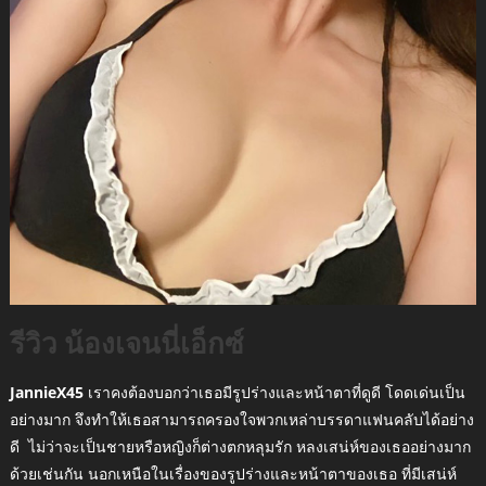
รีวิว น้องเจนนี่เอ็กซ์
JannieX45
เราคงต้องบอกว่าเธอมีรูปร่างและหน้าตาที่ดูดี โดดเด่นเป็น
อย่างมาก จึงทำให้เธอสามารถครองใจพวกเหล่าบรรดาแฟนคลับได้อย่าง
ดี ไม่ว่าจะเป็นชายหรือหญิงก็ต่างตกหลุมรัก หลงเสน่ห์ของเธออย่างมาก
ด้วยเช่นกัน นอกเหนือในเรื่องของรูปร่างและหน้าตาของเธอ ที่มีเสน่ห์