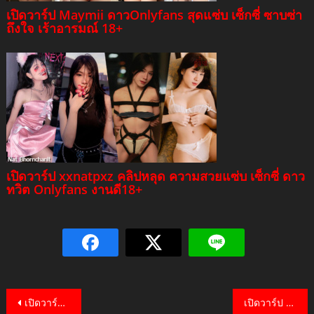
เปิดวาร์ป Maymii ดาวOnlyfans สุดแซ่บ เซ็กซี่ ซาบซ่า
ถึงใจ เร้าอารมณ์ 18+
เปิดวาร์ป xxnatpxz คลิปหลุด ความสวยแซ่บ เซ็กซี่ ดาว
ทวิต Onlyfans งานดี18+
Post
เปิดวาร์ป บันนี่ ซูเด๊ะ เน็ตไอดอลสาวสวย Onlyfans งานดี การันตีคุณภาพ
เปิดวาร์ป น้องฮาย Onlyfan เน็ตไอดอล ดาวทวิต สุดเอ็กซ์ งานดี สวยแซ่บ โดนใจ