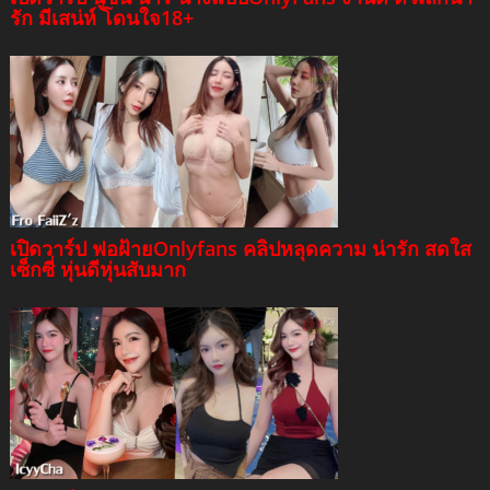
รัก มีเสน่ห์ โดนใจ18+
เปิดวาร์ป ฟอฝ้ายOnlyfans คลิปหลุดความ น่ารัก สดใส
เซ็กซี่ หุ่นดีหุ่นสับมาก