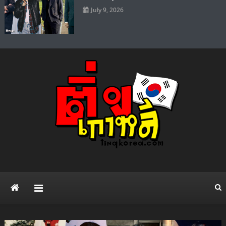
July 9, 2026
ติ่งเกาหลี เว็บไซต์ข่าวบันเทิง
แจกวาร์ป ดาราไอดอล ศิลปิน ซีรี่ย์เกาหลี Kpop แฟชั่น ความบันเทิง ยอด
นิยมทั่วโลก
สไตล์เกาหลี เปิดวาร์ป เน็ตไอ
ดอล ดารา คนดัง