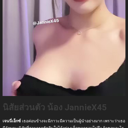
นิสัยส่วนตัว น้อง JannieX45
เจนนี่เอ็กซ์
เธอค่อนข้างจะมีภาวะมีความเป็นผู้นำอย่างมาก เพราะว่าเธอ
มีลักษณะนิสัยที่สามารถตัดสินใจได้อย่างเด็ดขาดรวมไปถึง ถ้าชอบอะไร