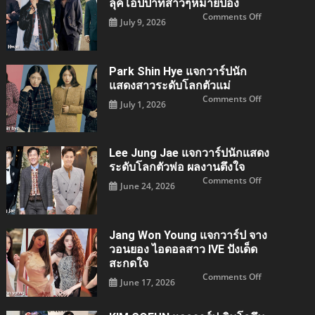
ลุคโอปป้าที่สาวๆหมายปอง
ผล
ไอคอน
งาน
สาว
on
Comments Off
July 9, 2026
Our
ระดับ
Woo
Blues
โลก
Do
และ
ตัว
Hwan
King
แม่
นัก
the
แห่ง
แสดง
Land
วงการ
หนุ่ม
Park Shin Hye แจกวาร์ปนัก
เพลง
หล่อ
ลุค
แสดงสาวระดับโลกตัวแม่
โอ
on
Comments Off
ป
July 1, 2026
Park
ป้า
Shin
ที่
hye
สาวๆ
แจ
หมาย
กวา
ปอง
ร์
Lee Jung Jae แจกวาร์ปนักแสดง
ปนัก
แสดง
ระดับโลกตัวพ่อ ผลงานตึงใจ
สาว
on
Comments Off
ระดับ
June 24, 2026
Lee
โลก
jung
ตัว
jae
แม่
แจ
กวา
ร์
Jang Won Young แจกวาร์ป จาง
ปนัก
แสดง
วอนยอง ไอดอลสาว IVE ปังเด็ด
ระดับ
สะกดใจ
โลก
ตัว
on
Comments Off
พ่อ
June 17, 2026
Jang
ผล
Won
งาน
young
ตึง
แจ
ใจ