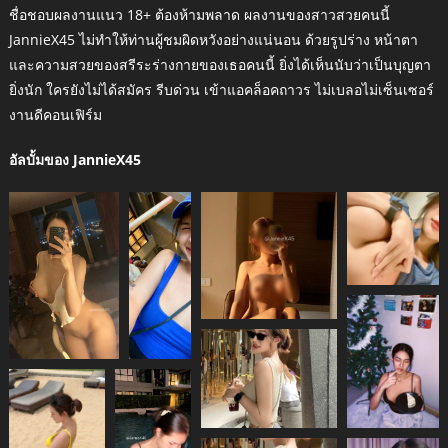
ชื่อชอบผลงานแนว 18+ ต้องห้ามพลาด ผลงานของสาวสวยคนนี้
JannieX45 ไม่ทำให้ท่านผู้ชมผิดหวังอย่างแน่นอน ด้วยรูปร่าง หน้าตา
และความสวยของสรีระร่างกายของเธอคนนี้ ยิ่งได้เห็นนับว่าเป็นบุญตา
ยิ่งนัก ใครยังไม่ได้สมัคร รีบด่วน เข้าแอคล็อคถาวร ไม่เบลอไม่เซ็นเซอร์
งานดีคอนเฟิร์ม
อัลบั้มของ JannieX45