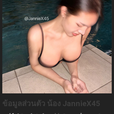
ข้อมูลส่วนตัว น้อง JannieX45